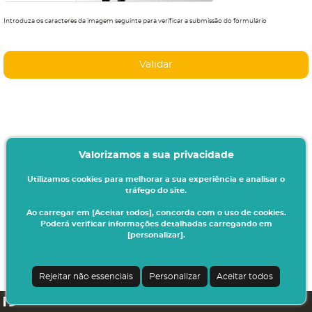
Introduza os caracteres da imagem seguinte para verificar a submissão do formulário
Valorizamos a sua privacidade
Utilizamos cookies para melhorar a sua experiência e analisar o
tráfego do site.
Ao carregar em [Aceitar todos], concorda com o uso de cookies.
Poderá verificar informações detalhadas carregando em
[personalizar].
Rejeitar não essenciais
Personalizar
Aceitar todos
netPA | v24.0.5-5 (24.0.4-4)
| NMS