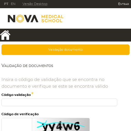
PT
EN
Versão Desktop
Entrar
Validação documento
V
a
l
i
d
a
ç
ã
o
d
e
d
o
c
u
m
e
n
t
o
s
Insira o código de validação que se encontra no
documento e verifique se este se encontra válido
*
Código validação
Código de verificação